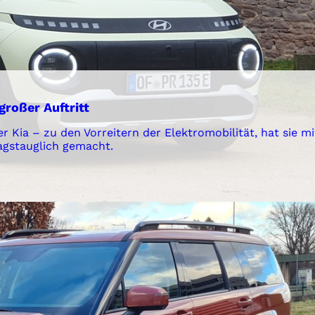
großer Auftritt
ia – zu den Vorreitern der Elektromobilität, hat sie mi
tagstauglich gemacht.