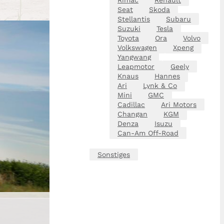
Seat
Skoda
Stellantis
Subaru
Suzuki
Tesla
Toyota
Ora
Volvo
Volkswagen
Xpeng
Yangwang
Leapmotor
Geely
Knaus
Hannes
Ari
Lynk & Co
Mini
GMC
Cadillac
Ari Motors
Changan
KGM
Denza
Isuzu
Can-Am Off-Road
Sonstiges