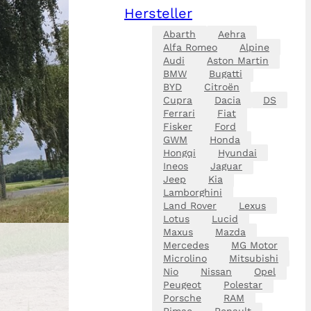
Hersteller
Abarth
Aehra
Alfa Romeo
Alpine
Audi
Aston Martin
BMW
Bugatti
BYD
Citroën
Cupra
Dacia
DS
Ferrari
Fiat
Fisker
Ford
GWM
Honda
Hongqi
Hyundai
Ineos
Jaguar
Jeep
Kia
Lamborghini
Land Rover
Lexus
Lotus
Lucid
Maxus
Mazda
Mercedes
MG Motor
Microlino
Mitsubishi
Nio
Nissan
Opel
Peugeot
Polestar
Porsche
RAM
Rimac
Renault