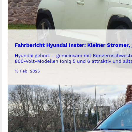
Fahrbericht Hyundai Inster: Kleiner Stromer, 
Hyundai gehört – gemeinsam mit Konzernschwester K
800-Volt-Modellen Ioniq 5 und 6 attraktiv und all
13 Feb. 2025