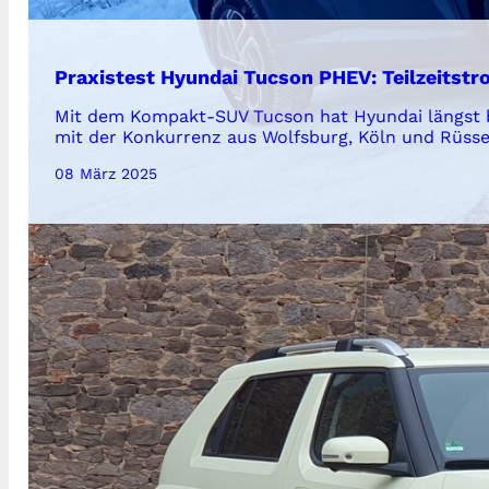
Praxistest Hyundai Tucson PHEV: Teilzeitst
Mit dem Kompakt-SUV Tucson hat Hyundai längst b
mit der Konkurrenz aus Wolfsburg, Köln und Rüss
08 März 2025