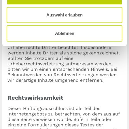
Bearbeitung, Verbreitung und jede Art der
Verwertung außerhalb der Grenzen des
Urheberrechtes bedürfen der schriftlichen
Auswahl erlauben
Zustimmung des jeweiligen Autors bzw. Erstellers.
Downloads und Kopien dieser Seite sind nur für
den privaten, nicht kommerziellen Gebrauch
Ablehnen
gestattet. Soweit die Inhalte auf dieser Seite nicht
vom Betreiber erstellt wurden, werden die
Urheberrechte Dritter beachtet. Insbesondere
werden Inhalte Dritter als solche gekennzeichnet.
Sollten Sie trotzdem auf eine
Urheberrechtsverletzung aufmerksam werden,
bitten wir um einen entsprechenden Hinweis. Bei
Bekanntwerden von Rechtsverletzungen werden
wir derartige Inhalte umgehend entfernen.
Rechtswirksamkeit
Dieser Haftungsausschluss ist als Teil des
Internetangebots zu betrachten, von dem aus auf
diese Seite verwiesen wurde. Sofern Teile oder
einzelne Formulierungen dieses Textes der