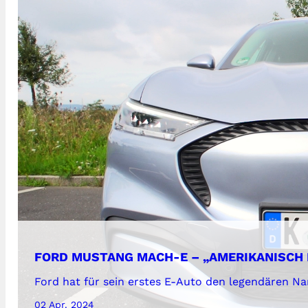
FORD MUSTANG MACH-E – „AMERIKANISCH 
Ford hat für sein erstes E-Auto den legendären N
02 Apr. 2024