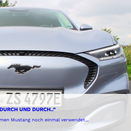
DURCH UND DURCH..“
amen Mustang noch einmal verwendet...