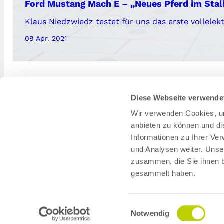
Ford Mustang Mach E – „Neues Pferd im Stall
Klaus Niedzwiedz testet für uns das erste vollelekt
09 Apr. 2021
Diese Webseite verwende
Wir verwenden Cookies, um
Informati
anbieten zu können und di
Informationen zu Ihrer Ve
Über uns
und Analysen weiter. Unse
Wie funktion
zusammen, die Sie ihnen b
Unsere Part
gesammelt haben.
Infos zum T
Einwilligungsauswahl
Notwendig
© 2026 der-