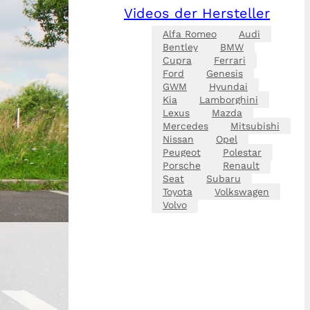
Videos der Hersteller
Alfa Romeo
Audi
Bentley
BMW
Cupra
Ferrari
Ford
Genesis
GWM
Hyundai
Kia
Lamborghini
Lexus
Mazda
Mercedes
Mitsubishi
Nissan
Opel
Peugeot
Polestar
Porsche
Renault
Seat
Subaru
Toyota
Volkswagen
Volvo