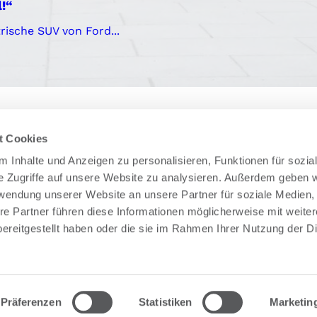
!“
rische SUV von Ford...
t Cookies
 Inhalte und Anzeigen zu personalisieren, Funktionen für sozia
onen
Rechtliches
e Zugriffe auf unsere Website zu analysieren. Außerdem geben w
rwendung unserer Website an unsere Partner für soziale Medien
Impressum
re Partner führen diese Informationen möglicherweise mit weite
iert der Reifenberater
Datenschutzerklärung
ereitgestellt haben oder die sie im Rahmen Ihrer Nutzung der D
nershops
hema Reifen
Präferenzen
Statistiken
Marketin
auto-berater.de - ein Angebot der
Nettec Automotive So