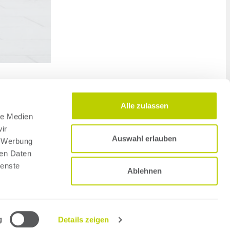
Alle zulassen
le Medien
ir
Auswahl erlauben
, Werbung
ren Daten
ienste
Ablehnen
g
Details zeigen
lutions GmbH