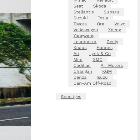
Seat
Skoda
Stellantis
Subaru
Suzuki
Tesla
Toyota
Ora
Volvo
Volkswagen
Xpeng
Yangwang
Leapmotor
Geely
Knaus
Hannes
Ari
Lynk & Co
Mini
GMC
Cadillac
Ari Motors
Changan
KGM
Denza
Isuzu
Can-Am Off-Road
Sonstiges