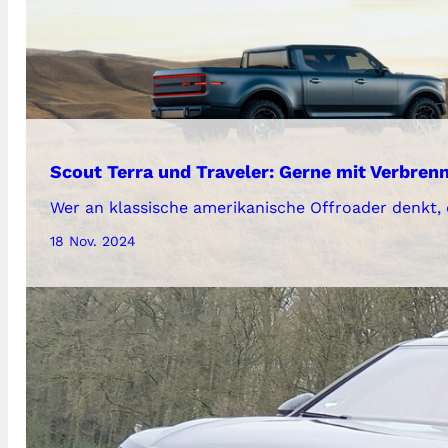
Scout Terra und Traveler: Gerne mit Verbren
Wer an klassische amerikanische Offroader denkt, 
18 Nov. 2024