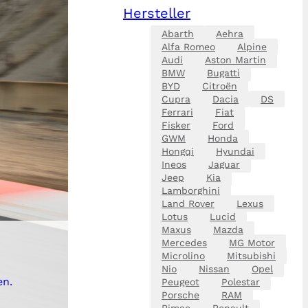
Hersteller
Abarth
Aehra
Alfa Romeo
Alpine
Audi
Aston Martin
BMW
Bugatti
BYD
Citroën
Cupra
Dacia
DS
Ferrari
Fiat
Fisker
Ford
GWM
Honda
Hongqi
Hyundai
Ineos
Jaguar
Jeep
Kia
Lamborghini
Land Rover
Lexus
Lotus
Lucid
Maxus
Mazda
Mercedes
MG Motor
Microlino
Mitsubishi
Nio
Nissan
Opel
en.
Peugeot
Polestar
Porsche
RAM
Rimac
Renault