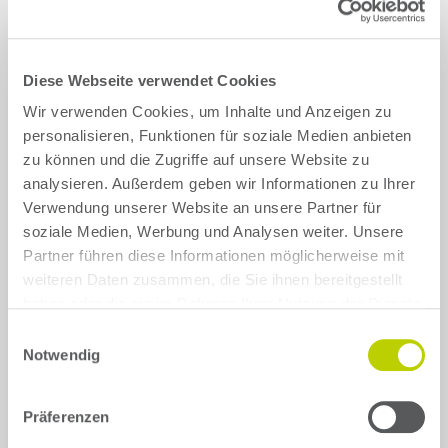
Diese Webseite verwendet Cookies
Wir verwenden Cookies, um Inhalte und Anzeigen zu
personalisieren, Funktionen für soziale Medien anbieten
zu können und die Zugriffe auf unsere Website zu
analysieren. Außerdem geben wir Informationen zu Ihrer
Verwendung unserer Website an unsere Partner für
soziale Medien, Werbung und Analysen weiter. Unsere
Fahrbericht Ari 901 XL: Es geht auch ohne
Partner führen diese Informationen möglicherweise mit
B-Säule
weiteren Daten zusammen, die Sie ihnen bereitgestellt
Es ist noch gar nicht lange her, da ist Ari Motors
haben oder die sie im Rahmen Ihrer Nutzung der Dienste
mit dem 1710 in das 3,5-Tonnen-
gesammelt haben.
Transportersegment eingestiegen.
Einwilligungsauswahl
Notwendig
30 Mai 2025
Präferenzen