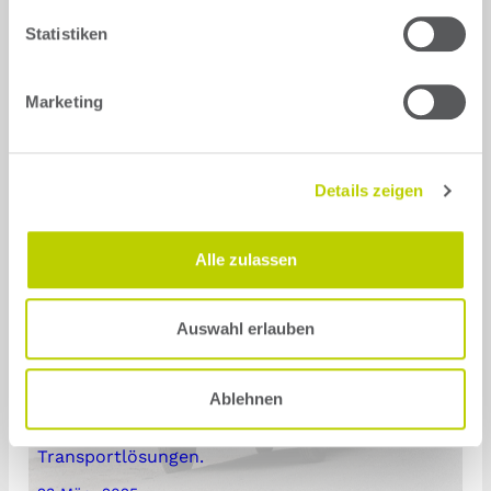
Statistiken
Marketing
Details zeigen
Alle zulassen
Auswahl erlauben
Fahrbericht Ari 1710: Großer Sprung nach
vorn
Ablehnen
Ari Motors stand bislang vor allem für Elektro-
Kleinstfahrzeuge, insbesondere im Bereich
Transportlösungen.