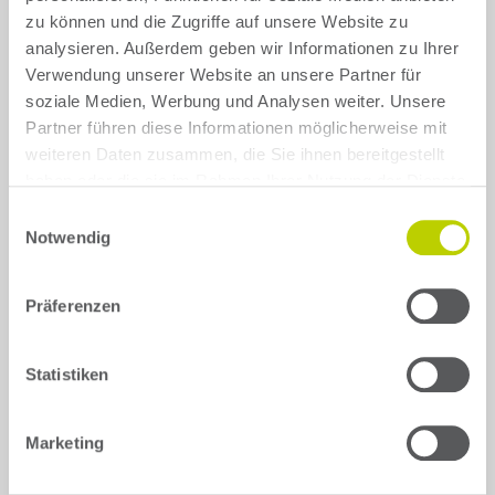
zu können und die Zugriffe auf unsere Website zu
analysieren. Außerdem geben wir Informationen zu Ihrer
Verwendung unserer Website an unsere Partner für
soziale Medien, Werbung und Analysen weiter. Unsere
Partner führen diese Informationen möglicherweise mit
18. September 2023
weiteren Daten zusammen, die Sie ihnen bereitgestellt
haben oder die sie im Rahmen Ihrer Nutzung der Dienste
OPEL ASTRA SPORTS-
gesammelt haben.
Einwilligungsauswahl
Notwendig
TOURER PLUG-IN-HYBRID
– „CARAVAN OF LOVE“
Präferenzen
Statistiken
Auch wenn Opel den Begriff des Caravans for
einigen Jahrzehnten in Deutschland eingeführt
hat, hört die nutzenorientierte Variante des Astra
nun auf den Namen Sports Tourer. Kling auch
Marketing
moderner und nach sportorientierter Freizeit. So
lerstaunt es kaum, dass der Astra-Kombi mit der