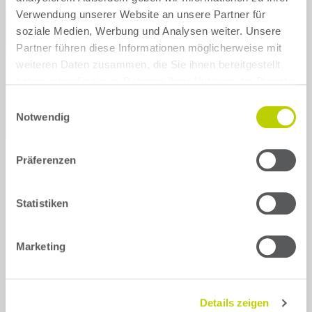
Verwendung unserer Website an unsere Partner für
soziale Medien, Werbung und Analysen weiter. Unsere
Skoda
Tesla
Partner führen diese Informationen möglicherweise mit
weiteren Daten zusammen, die Sie ihnen bereitgestellt
Toyota
VW
haben oder die sie im Rahmen Ihrer Nutzung der Dienste
gesammelt haben.
Einwilligungsauswahl
Show all brands
Notwendig
Präferenzen
Statistiken
Back
Marketing
Select your motorisation for the
Details zeigen