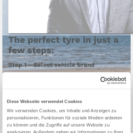
The perfect tyre in just a
few steps:
Step 1 - Select vehicle brand
Audi
BMW
Cupra
Dacia
Diese Webseite verwendet Cookies
Wir verwenden Cookies, um Inhalte und Anzeigen zu
Ford
Hyundai
personalisieren, Funktionen für soziale Medien anbieten
zu können und die Zugriffe auf unsere Website zu
Mercedes
Opel
analysieren. Außerdem geben wir Informationen zu Ihrer