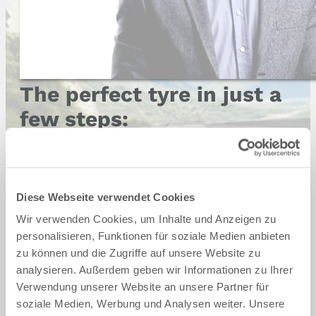
The perfect tyre in just a
few steps:
Step 1 - Select vehicle brand
Audi
BMW
Diese Webseite verwendet Cookies
Wir verwenden Cookies, um Inhalte und Anzeigen zu
Cupra
Dacia
personalisieren, Funktionen für soziale Medien anbieten
zu können und die Zugriffe auf unsere Website zu
analysieren. Außerdem geben wir Informationen zu Ihrer
Ford
Hyundai
Verwendung unserer Website an unsere Partner für
soziale Medien, Werbung und Analysen weiter. Unsere
Mercedes
Opel