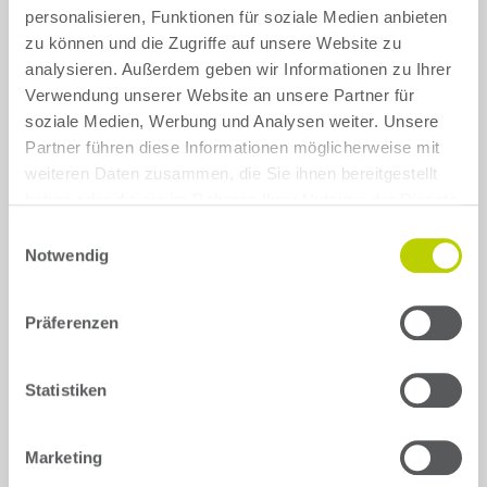
personalisieren, Funktionen für soziale Medien anbieten
zu können und die Zugriffe auf unsere Website zu
Skoda
Tesla
analysieren. Außerdem geben wir Informationen zu Ihrer
Verwendung unserer Website an unsere Partner für
Toyota
VW
soziale Medien, Werbung und Analysen weiter. Unsere
Partner führen diese Informationen möglicherweise mit
Show all brands
weiteren Daten zusammen, die Sie ihnen bereitgestellt
haben oder die sie im Rahmen Ihrer Nutzung der Dienste
gesammelt haben.
Einwilligungsauswahl
Notwendig
Präferenzen
Back
Statistiken
Mercedes
GLC
Marketing
Select your model generation for