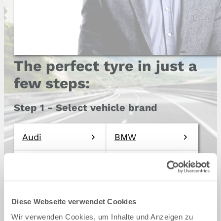
The perfect tyre in just a
few steps:
Step 1 - Select vehicle brand
Audi
BMW
Cupra
Dacia
Ford
Hyundai
Diese Webseite verwendet Cookies
Wir verwenden Cookies, um Inhalte und Anzeigen zu
Mercedes
Opel