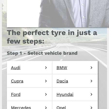
The perfect tyre in just a
few steps:
Step 1 - Select vehicle brand
Audi
BMW
Cupra
Dacia
Ford
Hyundai
Mercedes
Opel