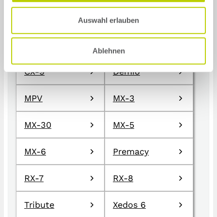
CX-5
CX-60
Auswahl erlauben
CX-7
CX-80
Ablehnen
CX-9
Demio
MPV
MX-3
MX-30
MX-5
MX-6
Premacy
RX-7
RX-8
Tribute
Xedos 6