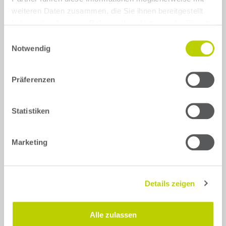
you drive?
weiteren Daten zusammen, die Sie ihnen bereitgestellt
haben oder die sie im Rahmen Ihrer Nutzung der Dienste
Start
gesammelt haben.
Einwilligungsauswahl
search
Notwendig
121
2
Präferenzen
3
323
Statistiken
5
6
Marketing
626
929
Details zeigen
B2500
BT 50
Alle zulassen
CX-3
CX-30