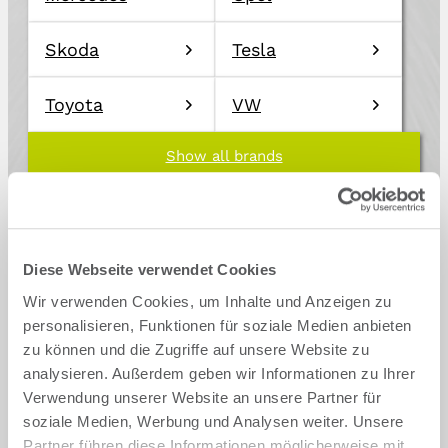
Skoda
Tesla
Toyota
VW
Show all brands
Diese Webseite verwendet Cookies
Wir verwenden Cookies, um Inhalte und Anzeigen zu
Back
personalisieren, Funktionen für soziale Medien anbieten
zu können und die Zugriffe auf unsere Website zu
Mazda
analysieren. Außerdem geben wir Informationen zu Ihrer
Verwendung unserer Website an unsere Partner für
soziale Medien, Werbung und Analysen weiter. Unsere
Which Mazda vehicle model do
Partner führen diese Informationen möglicherweise mit