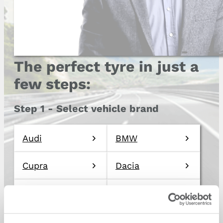
The perfect tyre in just a
few steps:
Step 1 - Select vehicle brand
Audi
BMW
Cupra
Dacia
Ford
Hyundai
Mercedes
Opel