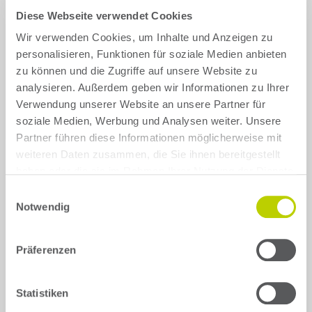
Diese Webseite verwendet Cookies
Skoda
Tesla
Wir verwenden Cookies, um Inhalte und Anzeigen zu
personalisieren, Funktionen für soziale Medien anbieten
zu können und die Zugriffe auf unsere Website zu
Toyota
VW
analysieren. Außerdem geben wir Informationen zu Ihrer
Verwendung unserer Website an unsere Partner für
Show all brands
soziale Medien, Werbung und Analysen weiter. Unsere
Partner führen diese Informationen möglicherweise mit
weiteren Daten zusammen, die Sie ihnen bereitgestellt
haben oder die sie im Rahmen Ihrer Nutzung der Dienste
gesammelt haben.
Einwilligungsauswahl
Notwendig
Back
Präferenzen
Lada
Statistiken
Which Lada vehicle model do you