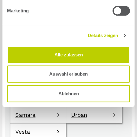
drive?
Marketing
Start
search
Details zeigen
110
110/111/112
Alle zulassen
111
1200/1600
Auswahl erlauben
2170
Granta
Ablehnen
Kalina
Niva/Taiga/4x4
Samara
Urban
Vesta