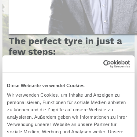
The perfect tyre in just a
few steps:
Step 1 - Select vehicle brand
Audi
BMW
Diese Webseite verwendet Cookies
Wir verwenden Cookies, um Inhalte und Anzeigen zu
Cupra
Dacia
personalisieren, Funktionen für soziale Medien anbieten
zu können und die Zugriffe auf unsere Website zu
analysieren. Außerdem geben wir Informationen zu Ihrer
Ford
Hyundai
Verwendung unserer Website an unsere Partner für
soziale Medien, Werbung und Analysen weiter. Unsere
Mercedes
Opel