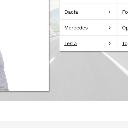
Dacia
Fo
Mercedes
Op
Tesla
To