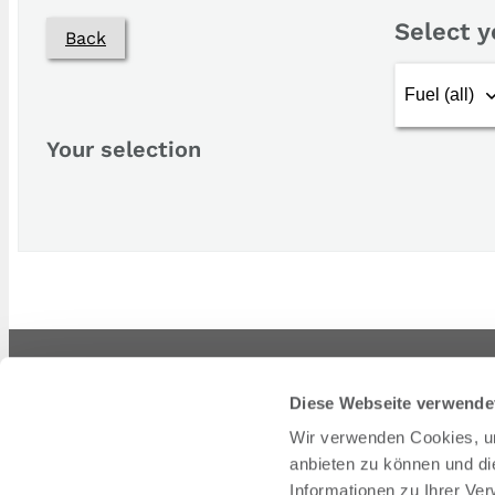
Select y
Back
Your selection
Informati
Diese Webseite verwende
About us
Wir verwenden Cookies, um
How does the
anbieten zu können und di
Our partner
Informationen zu Ihrer Ve