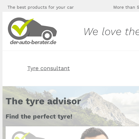
The best products for your car
More than 5
We love th
Tyre consultant
The tyre advisor
Find the perfect tyre!