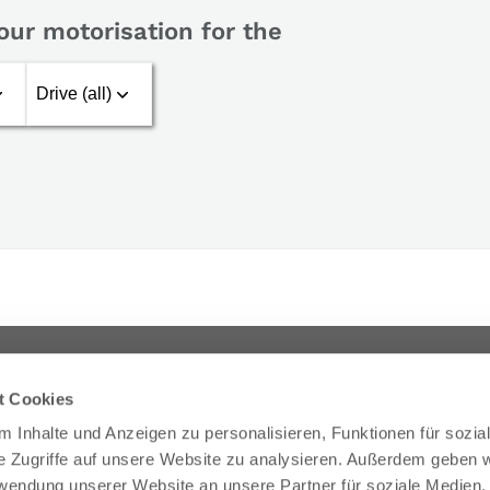
our motorisation for the
on on
Legal matters
t Cookies
Imprint
 Inhalte und Anzeigen zu personalisieren, Funktionen für sozia
 tyre advisor work
Privacy policy
e Zugriffe auf unsere Website zu analysieren. Außerdem geben w
 shops
rwendung unserer Website an unsere Partner für soziale Medien