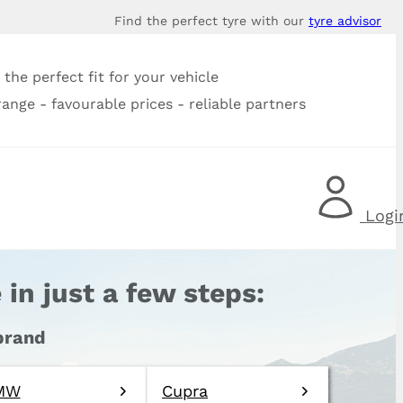
Find the perfect tyre with our
tyre advisor
the perfect fit for your vehicle
range - favourable prices - reliable partners
Logi
 in just a few steps:
 brand
MW
Cupra