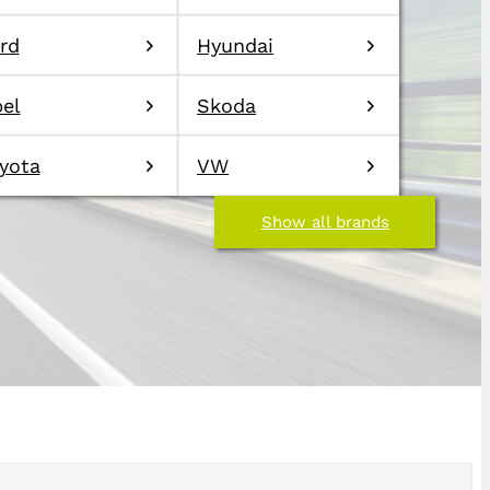
rd
Hyundai
el
Skoda
yota
VW
Show all brands