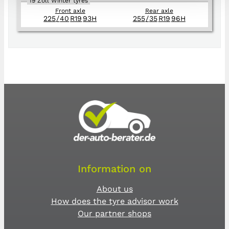
19 Zoll Winter tyres
Front axle
Rear axle
225
/
40
R
19
93
H
255
/
35
R
19
96
H
Information on
About us
How does the tyre advisor work
Our partner shops