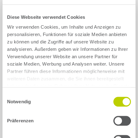
Skoda
Tesla
Diese Webseite verwendet Cookies
Wir verwenden Cookies, um Inhalte und Anzeigen zu
Toyota
VW
personalisieren, Funktionen für soziale Medien anbieten
zu können und die Zugriffe auf unsere Website zu
Show all brands
analysieren. Außerdem geben wir Informationen zu Ihrer
Verwendung unserer Website an unsere Partner für
soziale Medien, Werbung und Analysen weiter. Unsere
Partner führen diese Informationen möglicherweise mit
weiteren Daten zusammen, die Sie ihnen bereitgestellt
haben oder die sie im Rahmen Ihrer Nutzung der Dienste
gesammelt haben.
Back
Einwilligungsauswahl
Notwendig
BMW
3er Reihe
Präferenzen
3er Reihe G3K (G21) Kombi (ab 2019)
M340d xDrive Touring Super 03/20 -