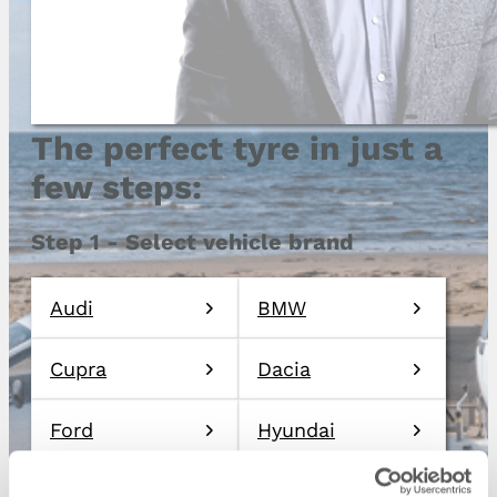
The perfect tyre in just a
few steps:
Step 1 - Select vehicle brand
Audi
BMW
Cupra
Dacia
Ford
Hyundai
Mercedes
Opel