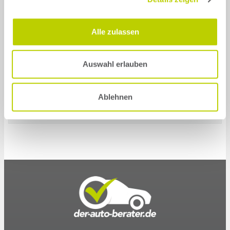
the BMW i7
Alle zulassen
Auswahl erlauben
i7 G70
2023 - today
Ablehnen
i7 G70 M Performance
2022 - today