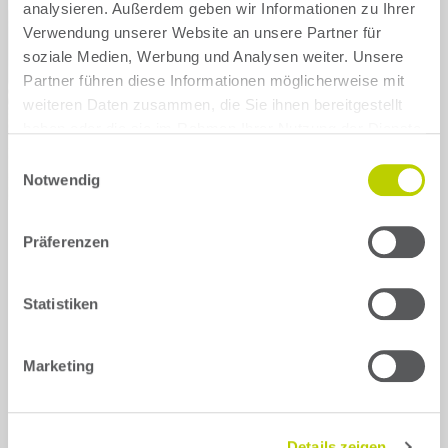
analysieren. Außerdem geben wir Informationen zu Ihrer
Verwendung unserer Website an unsere Partner für
Skoda
Tesla
soziale Medien, Werbung und Analysen weiter. Unsere
Partner führen diese Informationen möglicherweise mit
Toyota
VW
weiteren Daten zusammen, die Sie ihnen bereitgestellt
haben oder die sie im Rahmen Ihrer Nutzung der Dienste
gesammelt haben.
Show all brands
Einwilligungsauswahl
Notwendig
Präferenzen
Statistiken
Back
Marketing
BMW
i7
Select your model generation for
Details zeigen