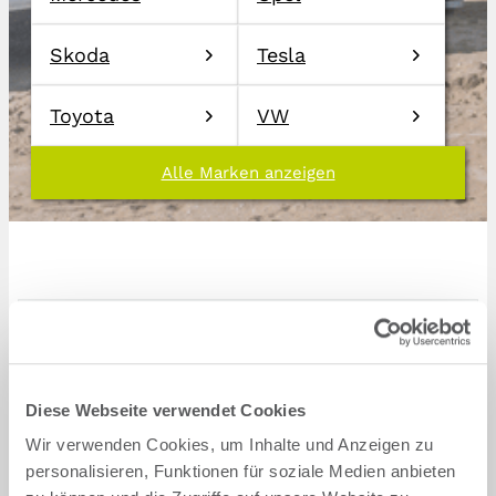
Skoda
Tesla
Toyota
VW
Alle Marken anzeigen
Zurück
BMW
5er Reihe
Diese Webseite verwendet Cookies
Wir verwenden Cookies, um Inhalte und Anzeigen zu
5er Reihe G5L (G30) Limousine (2017 bis
2023)
personalisieren, Funktionen für soziale Medien anbieten