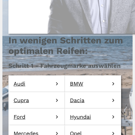
In wenigen Schritten zum
optimalen Reifen:
Schritt 1 - Fahrzeugmarke auswählen
Audi
BMW
Cupra
Dacia
Ford
Hyundai
Mercedes
Opel