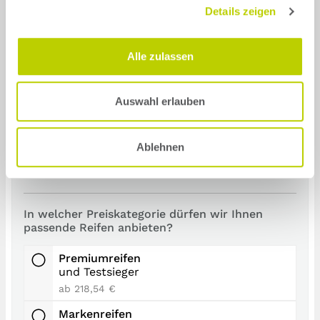
Details zeigen
Mehr Als 15.000 km
Alle zulassen
Welche Reifeneigenschaften sind Ihnen
besonders wichtig?
Hohe Kraftstoffeffizienz (optimierter
Auswahl erlauben
Rollwiderstand)
Hoher Komfort und geringe
Abrollgeräusche
Ablehnen
Pannenschutz (Run-Flat-Reifen)
In welcher Preiskategorie dürfen wir Ihnen
passende Reifen anbieten?
Premiumreifen
und Testsieger
ab 218,54 €
Markenreifen