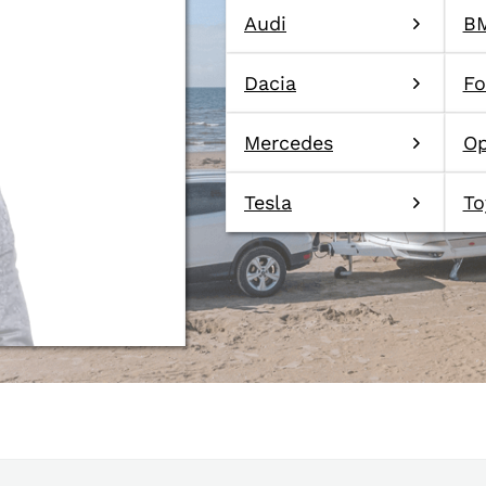
Audi
B
Dacia
Fo
Mercedes
Op
Tesla
To