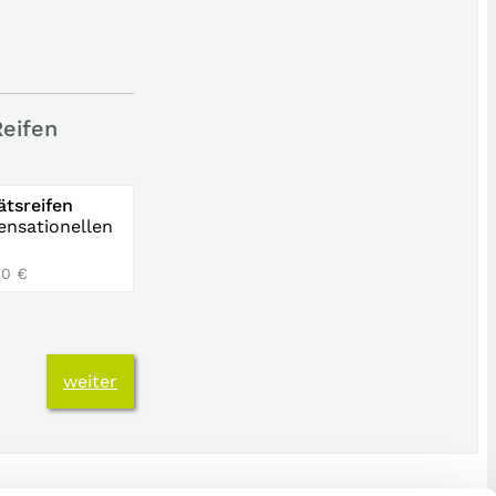
Reifen
ätsreifen
ensationellen
60 €
weiter