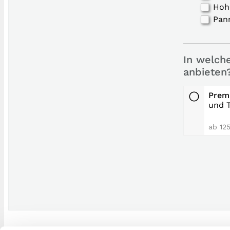
Hoh
Pan
In welch
anbieten
Prem
und T
ab 125