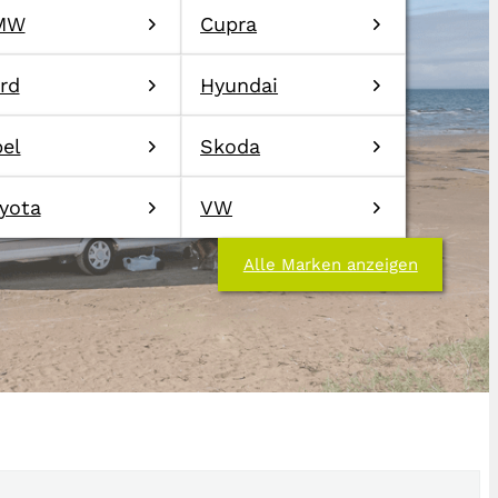
MW
Cupra
rd
Hyundai
el
Skoda
yota
VW
Alle Marken anzeigen