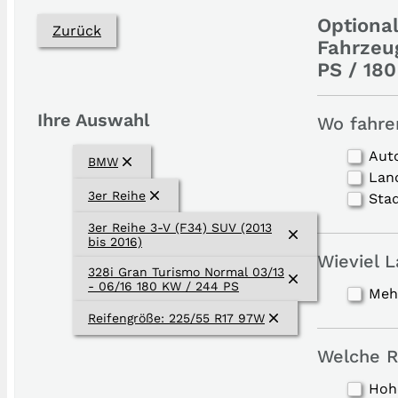
Optional
Zurück
Fahrzeu
PS / 18
Ihre Auswahl
Wo fahre
Aut
BMW
Lan
3er Reihe
Sta
3er Reihe 3-V (F34) SUV (2013
bis 2016)
Wieviel L
328i Gran Turismo Normal 03/13
- 06/16 180 KW / 244 PS
Meh
Reifengröße: 225/55 R17 97W
Welche R
Hohe